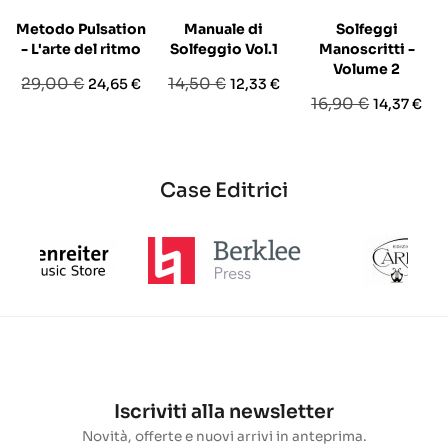
Metodo Pulsation
Manuale di
Solfeggi
- L'arte del ritmo
Solfeggio Vol.1
Manoscritti -
Volume 2
Prezzo
Prezzo
Prezzo
Prezzo
29,00 €
14,50 €
24,65 €
12,33 €
Prezzo
Prezzo
16,90 €
14,37 €
base
base
base
Case Editrici
Iscriviti alla newsletter
Novità, offerte e nuovi arrivi in anteprima.