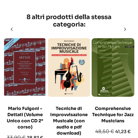
8 altri prodotti della stessa
categoria:
Mario Fulgoni -
Tecniche di
Comprehensive
Dettati (Volume
Improvvisazione
Technique for Jazz
Unico con CD 2°
Musicale (con
Musicians
corso)
audio e pdf
Prezzo
Prezzo
48,50 €
41,23 €
download)
Prezzo
Prezzo
33,90 €
28,82 €