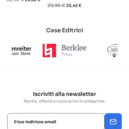
base
Prezzo
Prezzo
29,90 €
25,42 €
base
base
Case Editrici
Iscriviti alla newsletter
Novità, offerte e nuovi arrivi in anteprima.