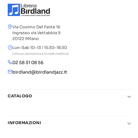
Via Cosimo Del Fante 16
Ingresso via Vettabbia 9
20122 Milano
Lun–Sab 10–13 / 15:30–18:30
(chiuso domenica e lunedì mattina)
02 58 31 08 56
birdland@birdlandjazz.it
CATALOGO
Pianoforte
Chitarra
INFORMAZIONI
Fiati
Le nostre scuole di musica