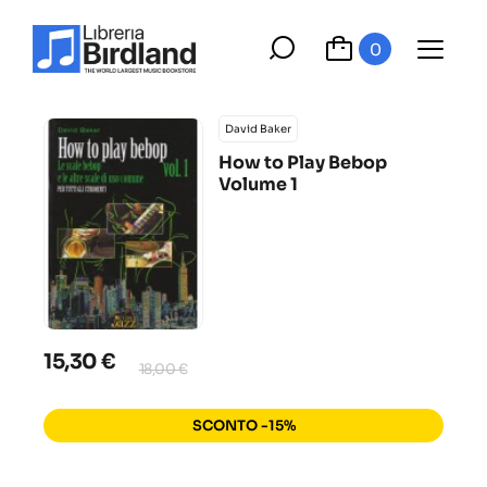
0
David Baker
How to Play Bebop
Volume 1
15,30 €
18,00 €
SCONTO -15%