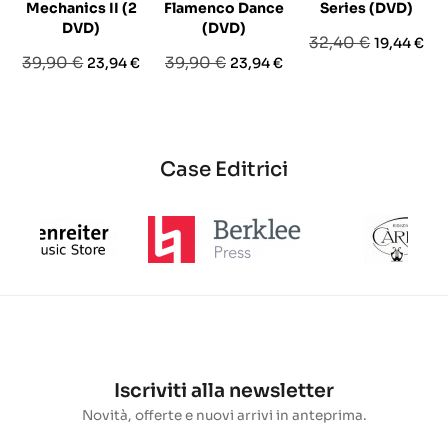
Mechanics II (2
Flamenco Dance
Series (DVD)
DVD)
(DVD)
Prezzo
Prezzo
32,40 €
19,44 €
Prezzo
Prezzo
Prezzo
Prezzo
39,90 €
39,90 €
23,94 €
23,94 €
base
base
base
Case Editrici
Iscriviti alla newsletter
Novità, offerte e nuovi arrivi in anteprima.