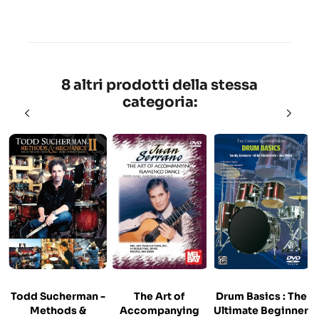
8 altri prodotti della stessa
categoria:
Todd Sucherman -
The Art of
Drum Basics : The
Methods &
Accompanying
Ultimate Beginner
M