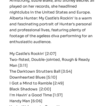
Armstrong, Eubie Blake, and Sidney Bechet all
played on her records, she headlined
nightclubs in the United States and Europe.
Alberta Hunter: My Castle's Rockin' is a warm
and fascinating portrait of Hunter's personal
and professional lives, featuring plenty of
footage of the ageless diva performing for an
enthusiastic audience.
My Castle's Rockin'
[2:07]
Two-fisted, Double-jointed, Rough & Ready
Man
[3:11]
The Darktown Strutters Ball
[3:54]
Downhearted Blues
[5:10]
I Got a Mind to Ramble
[2:49]
Black Shadows
[2:00]
I'm Havin' a Good Time
[1:37]
Handy Man
[6:06]