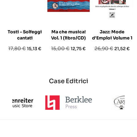
Tosti - Solfeggi
Ma che musica!
Jazz: Mode
cantati
Vol. 1 (libro/CD)
d'Emploi Volume 1
Prezzo
Prezzo
Prezzo
Prezzo
Prezzo
Prezzo
17,80 €
15,00 €
26,90 €
15,13 €
12,75 €
21,52 €
base
base
base
Case Editrici