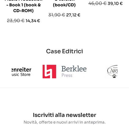
Prezzo
Prezzo
46,00 €
39,10 €
- Book 1 (book &
(book/CD)
base
CD-ROM)
Prezzo
Prezzo
31,90 €
27,12 €
Prezzo
Prezzo
23,90 €
14,34 €
base
base
Case Editrici
Iscriviti alla newsletter
Novità, offerte e nuovi arrivi in anteprima.