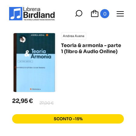
0
Andrea Avena
Teoria & armonia - parte
1 (libro & Audio Online)
22,95 €
27,00 €
SCONTO -15%