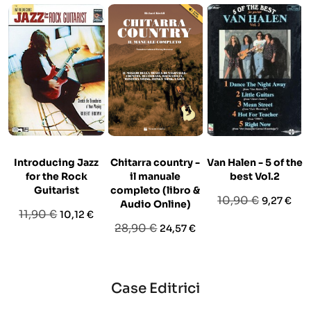
Introducing Jazz
Chitarra country -
Van Halen - 5 of the
for the Rock
il manuale
best Vol.2
Guitarist
completo (libro &
Prezzo
Prezzo
10,90 €
9,27 €
Audio Online)
Prezzo
Prezzo
11,90 €
10,12 €
base
Prezzo
Prezzo
28,90 €
24,57 €
base
base
Case Editrici