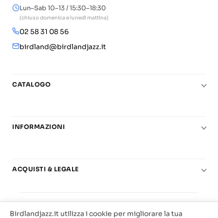
Lun–Sab 10–13 / 15:30–18:30
(chiuso domenica e lunedì mattina)
02 58 31 08 56
birdland@birdlandjazz.it
CATALOGO
Pianoforte
Chitarra
INFORMAZIONI
Fiati
Le nostre scuole di musica
Basso e contrabbasso
Carta del Docente
Basi play-along
ACQUISTI & LEGALE
Contatti
Real Books
Diritto di recesso
Il mio account
Big Band
© 2025 Vendita Metodi e Spartiti Musicali Libreria
Condizioni di utilizzo
Offerte
Birdlandjazz.it utilizza i cookie per migliorare la tua
Birdland Milano. P.Iva 12093700156