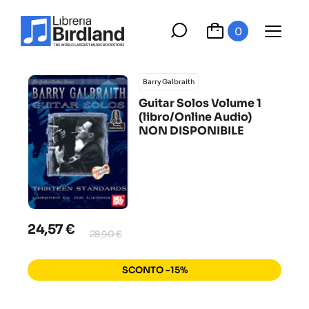
0
Barry Galbraith
Guitar Solos Volume 1
(libro/Online Audio)
NON DISPONIBILE
24,57 €
28,90 €
SCONTO -15%