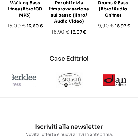
Walking Bass
Per chi inizia
Drums & Bass
Lines (libro/CD
l'improvvisazione
(libro/Audio
MP3)
sul basso (libro/
Online)
Audio Video)
Prezzo
Prezzo
Prezzo
Prezzo
16,00 €
19,90 €
13,60 €
16,92 €
Prezzo
Prezzo
18,90 €
16,07 €
base
base
base
Case Editrici
Iscriviti alla newsletter
Novità, offerte e nuovi arrivi in anteprima.