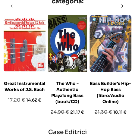
categoria:
Great Instrumental
The Who -
Bass Builder's Hip-
Works of J.S. Bach
Authentic
Hop Bass
Playalong Bass
(libro/Audio
Prezzo
Prezzo
17,20 €
14,62 €
(book/CD)
Online)
base
Prezzo
Prezzo
Prezzo
Prezzo
24,90 €
21,30 €
21,17 €
18,11 €
base
base
Case Editrici