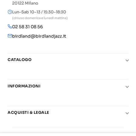
20122 Milano
Lun–Sab 10–13 / 15:30–18:30
(chiuso domenica e lunedì mattina)
02 58 31 08 56
birdland@birdlandjazz.it
CATALOGO
Pianoforte
Chitarra
INFORMAZIONI
Fiati
Le nostre scuole di musica
Basso e contrabbasso
Carta del Docente
Basi play-along
ACQUISTI & LEGALE
Contatti
Real Books
Diritto di recesso
Il mio account
Big Band
© 2025 Vendita Metodi e Spartiti Musicali Libreria