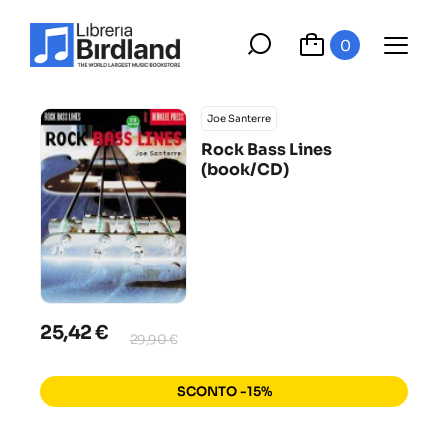
0
Joe Santerre
Rock Bass Lines
(book/CD)
25,42 €
29,90 €
SCONTO -15%