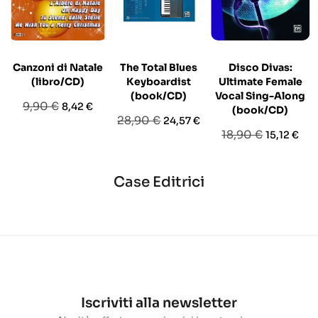
Canzoni di Natale
The Total Blues
Disco Divas:
(libro/CD)
Keyboardist
Ultimate Female
(book/CD)
Vocal Sing-Along
Prezzo
Prezzo
9,90 €
8,42 €
(book/CD)
Prezzo
Prezzo
28,90 €
24,57 €
base
Prezzo
Prezzo
18,90 €
15,12 €
base
base
Case Editrici
Iscriviti alla newsletter