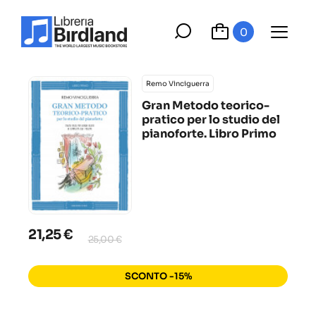
0
Remo Vinciguerra
Gran Metodo teorico-
pratico per lo studio del
pianoforte. Libro Primo
21,25 €
25,00 €
SCONTO -15%