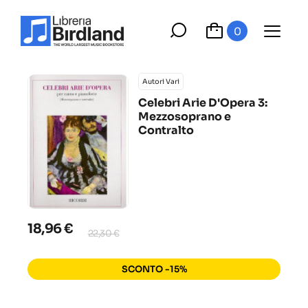
0
Autori Vari
Celebri Arie D'Opera 3:
Mezzosoprano e
Contralto
18,96 €
22,30 €
SCONTO -15%