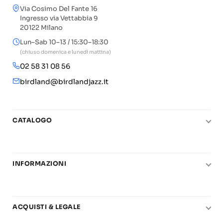
Via Cosimo Del Fante 16
Ingresso via Vettabbia 9
20122 Milano
Lun–Sab 10–13 / 15:30–18:30
(chiuso domenica e lunedì mattina)
02 58 31 08 56
birdland@birdlandjazz.it
CATALOGO
Pianoforte
Chitarra
INFORMAZIONI
Fiati
Le nostre scuole di musica
Basso e contrabbasso
Carta del Docente
Basi play-along
ACQUISTI & LEGALE
Contatti
Real Books