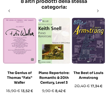
8 altri prodotti della stessa
categoria:
The Genius of
Piano Repertoire:
The Best of Louis
Thomas "Fats"
Romantic & 20th
Armstrong
Waller
Century, Level 3
Prezzo
Prezzo
20,40 €
17,34 €
Prezzo
Prezzo
Prezzo
Prezzo
15,90 €
9,90 €
13,52 €
8,42 €
base
base
base