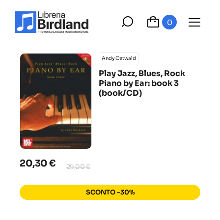
0
Andy Ostwald
Play Jazz, Blues, Rock
Piano by Ear: book 3
(book/CD)
20,30 €
29,00 €
SCONTO -30%