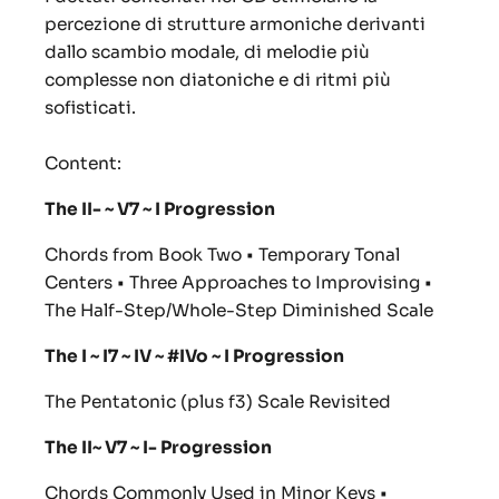
percezione di strutture armoniche derivanti
dallo scambio modale, di melodie più
complesse non diatoniche e di ritmi più
sofisticati.
Content:
The II- ~ V7 ~ I Progression
Chords from Book Two • Temporary Tonal
Centers • Three Approaches to Improvising •
The Half-Step/Whole-Step Diminished Scale
The I ~ I7 ~ IV ~ #IVo ~ I Progression
The Pentatonic (plus f3) Scale Revisited
The II~ V7 ~ I- Progression
Chords Commonly Used in Minor Keys •