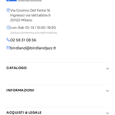
Via Cosimo Del Fante 16
Ingresso via Vettabbia 9
20122 Milano
Lun–Sab 10–13 / 15:30–18:30
(chiuso domenica e lunedì mattina)
02 58 31 08 56
birdland@birdlandjazz.it
CATALOGO
Pianoforte
Chitarra
INFORMAZIONI
Fiati
Le nostre scuole di musica
Basso e contrabbasso
Carta del Docente
Basi play-along
ACQUISTI & LEGALE