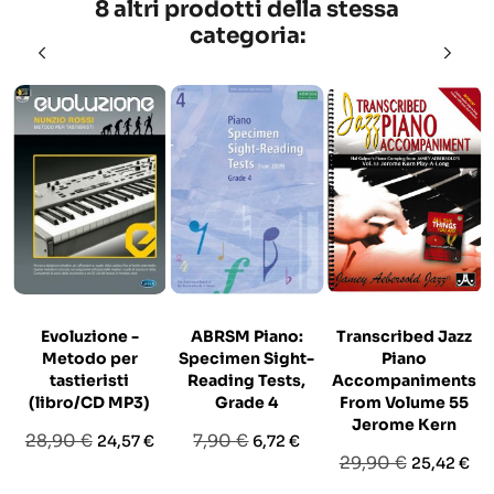
8 altri prodotti della stessa
categoria:
Evoluzione -
ABRSM Piano:
Transcribed Jazz
Metodo per
Specimen Sight-
Piano
tastieristi
Reading Tests,
Accompaniments
(libro/CD MP3)
Grade 4
From Volume 55
Jerome Kern
Prezzo
Prezzo
Prezzo
Prezzo
28,90 €
7,90 €
24,57 €
6,72 €
Prezzo
Prezzo
29,90 €
25,42 €
base
base
base