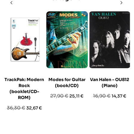
TrackPak: Modern
Modes for Guitar
Van Halen - OU812
Rock
(book/CD)
(Piano)
(booklet/CD-
Prezzo
Prezzo
Prezzo
Prezzo
27,90 €
16,90 €
25,11 €
14,37 €
ROM)
base
base
Prezzo
Prezzo
36,30 €
32,67 €
base