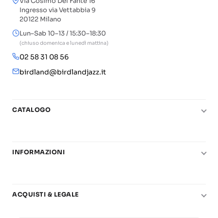
Via Cosimo Del Fante 16
Ingresso via Vettabbia 9
20122 Milano
Lun–Sab 10–13 / 15:30–18:30
(chiuso domenica e lunedì mattina)
02 58 31 08 56
birdland@birdlandjazz.it
CATALOGO
Pianoforte
Chitarra
INFORMAZIONI
Fiati
Le nostre scuole di musica
Basso e contrabbasso
Carta del Docente
Basi play-along
ACQUISTI & LEGALE
Contatti
Real Books
Diritto di recesso