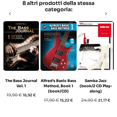
8 altri prodotti della stessa
categoria:
The Bass Journal
Alfred's Basic Bass
Samba Jazz
Vol. 1
Method, Book 1
(book/2 CD Play-
(book/CD)
along)
Prezzo
Prezzo
19,90 €
16,92 €
Prezzo
Prezzo
Prezzo
Prezzo
17,90 €
24,90 €
15,22 €
21,17 €
base
base
base