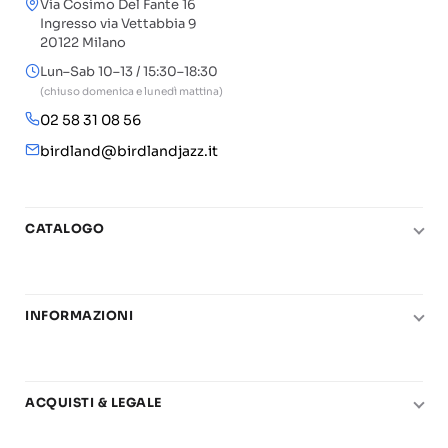
Via Cosimo Del Fante 16
Ingresso via Vettabbia 9
20122 Milano
Lun–Sab 10–13 / 15:30–18:30
(chiuso domenica e lunedì mattina)
02 58 31 08 56
birdland@birdlandjazz.it
CATALOGO
Pianoforte
Chitarra
INFORMAZIONI
Fiati
Le nostre scuole di musica
Basso e contrabbasso
Carta del Docente
Basi play-along
ACQUISTI & LEGALE
Contatti
Real Books