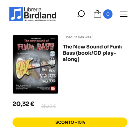
0
Josquin Des Pres
The New Sound of Funk
Bass (book/CD play-
along)
20,32 €
23,90 €
SCONTO -15%