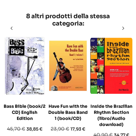
8 altri prodotti della stessa
categoria:
Bass Bible (book/2
Have Fun with the
Inside the Brazilian
CD) English
Double Bass Band
Rhythm Section
Edition
1 (book/CD)
(libro/Audio
download)
Prezzo
Prezzo
Prezzo
Prezzo
45,70 €
23,90 €
38,85 €
17,93 €
Prezzo
Prezzo
40,90 €
34,77 €