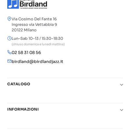
Via Cosimo Del Fante 16
Ingresso via Vettabbia 9
20122 Milano
Lun–Sab 10–13 / 15:30–18:30
(chiuso domenica e lunedì mattina)
02 58 31 08 56
birdland@birdlandjazz.it
CATALOGO
Pianoforte
Chitarra
INFORMAZIONI
Fiati
Le nostre scuole di musica
Basso e contrabbasso