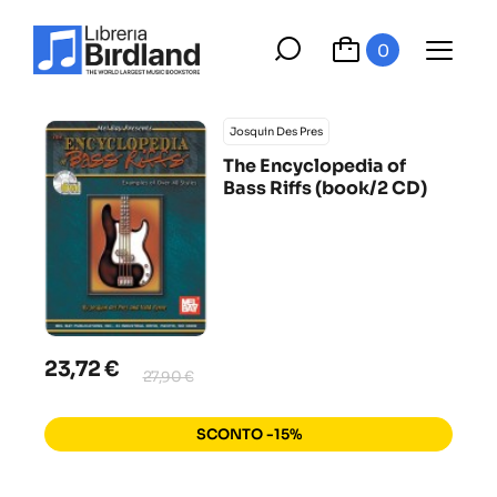
0
Josquin Des Pres
The Encyclopedia of
Bass Riffs (book/2 CD)
23,72 €
27,90 €
SCONTO -15%