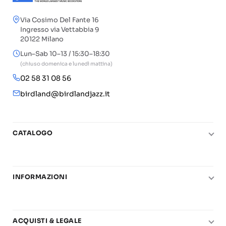
Via Cosimo Del Fante 16
Ingresso via Vettabbia 9
20122 Milano
Lun–Sab 10–13 / 15:30–18:30
(chiuso domenica e lunedì mattina)
02 58 31 08 56
birdland@birdlandjazz.it
CATALOGO
Pianoforte
Chitarra
INFORMAZIONI
Fiati
Le nostre scuole di musica
Basso e contrabbasso
Carta del Docente
Basi play-along
ACQUISTI & LEGALE