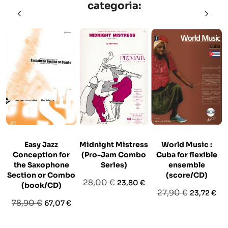
categoria:
Easy Jazz
Midnight Mistress
World Music :
Conception for
(Pro-Jam Combo
Cuba for flexible
the Saxophone
Series)
ensemble
Section or Combo
(score/CD)
Prezzo
Prezzo
28,00 €
23,80 €
(book/CD)
Prezzo
Prezzo
27,90 €
23,72 €
base
Prezzo
Prezzo
78,90 €
67,07 €
base
base