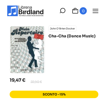
0
John O'Brien Docker
Cha-Cha (Dance Music)
19,47 €
22,90 €
SCONTO -15%