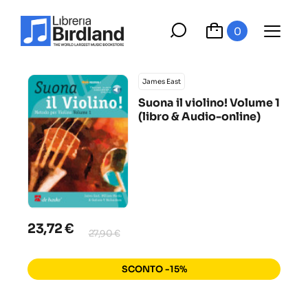
0
James East
Suona il violino! Volume 1
(libro & Audio-online)
23,72 €
27,90 €
SCONTO -15%