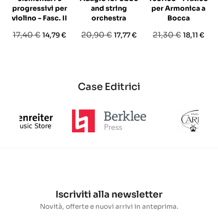
progressivi per
and string
per Armonica a
violino - Fasc. II
orchestra
Bocca
Prezzo
Prezzo
Prezzo
Prezzo
Prezzo
Prezzo
17,40 €
20,90 €
21,30 €
14,79 €
17,77 €
18,11 €
base
base
base
Case Editrici
Iscriviti alla newsletter
Novità, offerte e nuovi arrivi in anteprima.